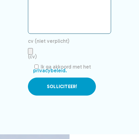
cv (niet verplicht)
(cv)
Ik ga akkoord met het
privacybeleid.