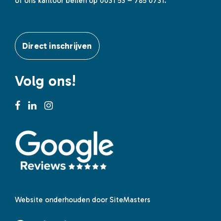
of ons kantoor bellen op 0031 53 – 785 0731.
Direct inschrijven
Volg ons!
Website onderhouden door SiteMasters