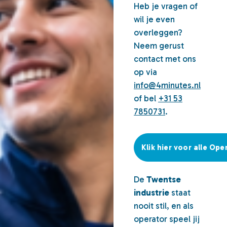
Heb je vragen of
wil je even
overleggen?
Neem gerust
contact met ons
op via
info@4minutes.nl
of bel
+31 53
7850731
.
Klik hier voor alle Op
De
Twentse
industrie
staat
nooit stil, en als
operator speel jij