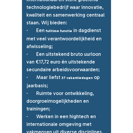
technologiebedrijf waar innovatie,
kwaliteit en samenwerking
centraal
staan. Wij bieden:
· Een
in dagdienst
fulltime functie
met veel verantwoordelijkheid en
afwisseling;
· Een uitstekend bruto uurloon
van €17,72 euro én uitstekende
secundaire arbeidsvoorwaarden;
· Maar liefst
op
37 vakantiedagen
jaarbasis;
· Ruimte voor ontwikkeling,
doorgroeimogelijkheden en
trainingen;
· Werken in een hightech en
internationale omgev
ing met
vakmensen uit diverse disciplines.